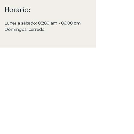
Horario:
Lunes a sábado: 08:00 am - 06:00 pm
Domingos: cerrado
Contáctanos Ahora
Nombre y Apellido:
*
Email:
*
Teléfono: