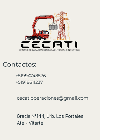
Contactos:
+51994748576
+51916611237
cecatioperaciones@gmail.com
Grecia N°144, Urb. Los Portales
Ate - Vitarte