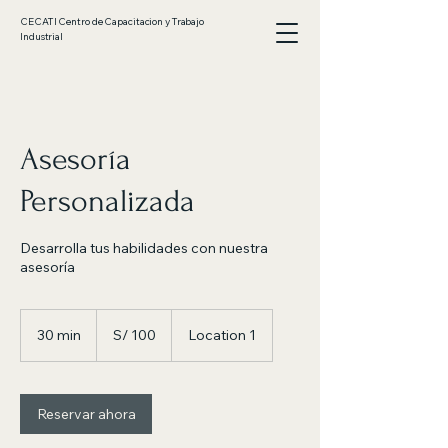
CECATI Centro de Capacitacion y Trabajo
Industrial
Asesoría
Personalizada
Desarrolla tus habilidades con nuestra
asesoría
100
soles
30 min
3
S/ 100
Location 1
peruanos
0
m
i
Reservar ahora
n