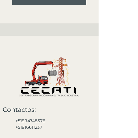
Contactos:
+51994748576
+51916611237