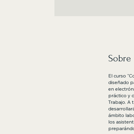
Sobre
El curso "C
diseñado pa
en electrón
práctico y 
Trabajo. A 
desarrollar
ámbito labo
los asisten
preparándol