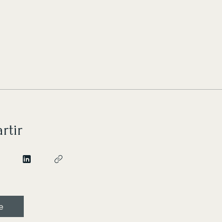
rtir
e