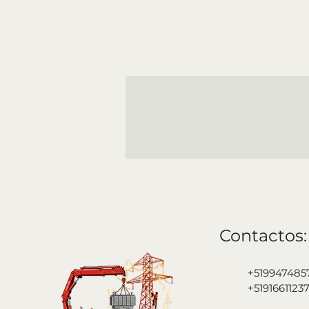
Contactos:
+519947485
+5191661123