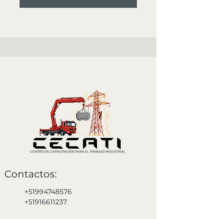
Contactos:
+51994748576
+51916611237