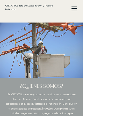
CECATI Centro de Capacitacion y Trabajo
Industrial
¿QUIENES SOMOS?
En CECATI formamos y capacitamos al personal en sectores
Eléctrico, Minero, Construcción y Saneamiento, con
especialidad en Líneas Eléctricas de Transmisión, Distribución
Nuestro compromiso
y Subestaciones de Potencia.
es
brindar programas prácticos, seguros y de calidad, que