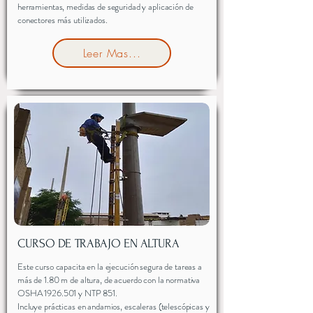
herramientas, medidas de seguridad y aplicación de
conectores más utilizados.
Leer Mas...
CURSO DE TRABAJO EN ALTURA
Este curso capacita en la ejecución segura de tareas a
más de 1.80 m de altura, de acuerdo con la normativa
OSHA
1926.501
y NTP 851.
Incluye prácticas en andamios, escaleras (telescópicas y