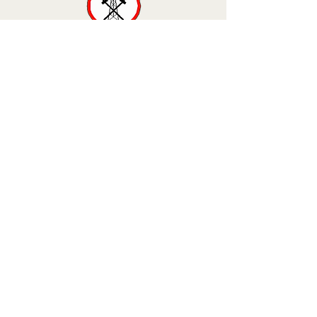
Contactos:
+51994748576
+51916611237
cecatioperaciones@gmail.com